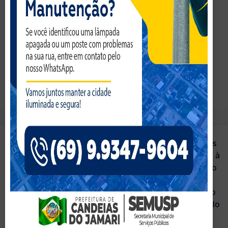
Leitor da Tela
Ativar Modo Leitura
Dimensionar Conteudo
100
%
Tamanho da Fonte
100
%
Altura da Linha
100
%
Espaçamento da Letra
100
%
WebMail
Restrito
Athus
Secretarias
Acesso à
Informação
Legislação
Portal do
Servidor