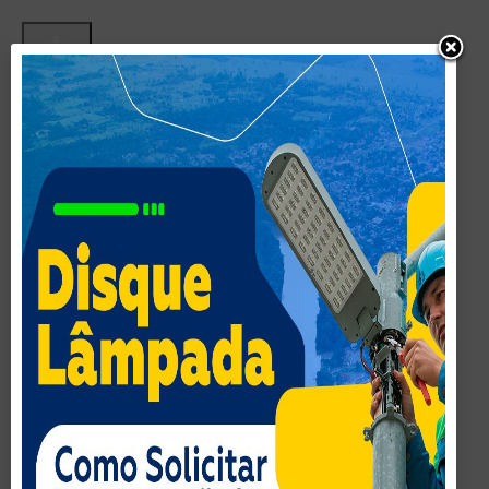
Acessibilidade
Inverter cores
Monocromatico
Contraste Escuro
Contraste Claro
Baixa Saturação
Alta Saturação
Destacar links
Realçar Cabeçalho